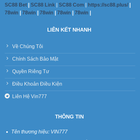
SC88 Bet
|
SC88 Link
|
SC88 Com
|
https://sc88.plus/
|
78win
|
78win
|
78win
|
78win
|
78win
|
LIÊN KẾT NHANH
Về Chúng Tôi
Chính Sách Bảo Mật
Quyền Riêng Tư
Điều Khoản Điều Kiện
Liên Hệ Vin777
THÔNG TIN
Tên thương hiệu: VIN777