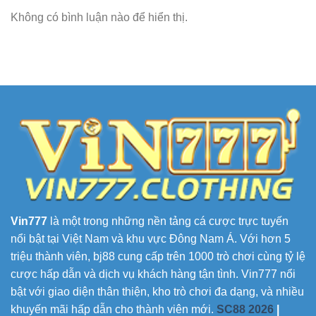
Không có bình luận nào để hiển thị.
Vin777
là một trong những nền tảng cá cược trực tuyến
nổi bật tại Việt Nam và khu vực Đông Nam Á. Với hơn 5
triệu thành viên, bj88 cung cấp trên 1000 trò chơi cùng tỷ lệ
cược hấp dẫn và dịch vụ khách hàng tận tình. Vin777 nổi
bật với giao diện thân thiện, kho trò chơi đa dạng, và nhiều
khuyến mãi hấp dẫn cho thành viên mới.
SC88 2026
|