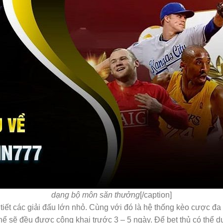
dạng bộ môn săn thưởng
[/caption]
iết các giải đấu lớn nhỏ. Cùng với đó là hệ thống kèo cược đa 
ụ thể sẽ đều được công khai trước 3 – 5 ngày. Để bet thủ có thể 