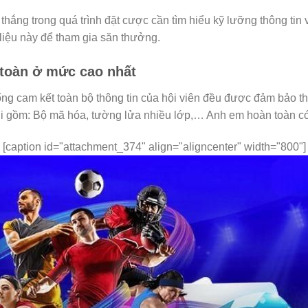
thắng trong quá trình đặt cược cần tìm hiểu kỹ lưỡng thông tin
liệu này để tham gia săn thưởng.
 toàn ở mức cao nhất
ống cam kết toàn bộ thông tin của hội viên đều được đảm bảo th
với gồm: Bộ mã hóa, tường lửa nhiều lớp,… Anh em hoàn toàn có
[caption id="attachment_374" align="aligncenter" width="800"]