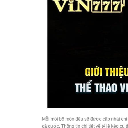
Mỗi một bộ môn đều sẽ được cập nhật chi t
cá cược. Thông tin chi tiết về tỷ lệ kèo c