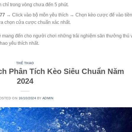
 chỉ trong vòng chưa đến 5 phút.
777
→ Click vào bộ môn yêu thích → Chọn kèo cược để vào tiền
 lựa chọn cửa cược chuẩn xác nhất.
mang đến cho người chơi những trải nghiệm săn thưởng thú vị
hao yêu thích nhất.
THỂ THAO
ch Phân Tích Kèo Siêu Chuẩn Năm
2024
OSTED ON
16/10/2024
BY
ADMIN