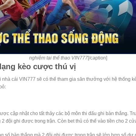
nghiệm tại thể thao VIN777
[/caption]
dạng kèo cược thú vị
 nhà cái VIN777 sẽ có thể tham gia săn thưởng với hệ thống kè
bỏ:
được cập nhật cho tất thảy các bộ môn thi đấu ghi bàn thắng. Tr
2 đội ghi được trong trận. Còn bet thủ có thể vào tiền cho 2 c
g số bàn thắng mà 2 đội ghi được trong trận sẽ lớn hơn số dự 