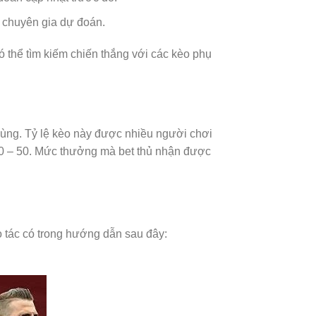
ố chuyên gia dự đoán.
có thể tìm kiếm chiến thắng với các kèo phụ
cùng. Tỷ lệ kèo này được nhiều người chơi
 50 – 50. Mức thưởng mà bet thủ nhận được
 tác có trong hướng dẫn sau đây: