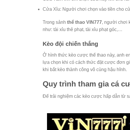
Cửa Xỉu: Người chơi chọn vào tiền cho cử
Trong sảnh
thể thao VIN777
, người chơi 
như: tài xỉu thẻ phạt, tài xỉu phạt góc,…
Kèo đội chiến thắng
Ở hình thức kèo cược thể thao này, anh e
lựa chọn khi có cách thức đặt cược đơn g
khi bắt kèo thành công vô cùng hậu hĩnh.
Quy trình tham gia cá cư
Để trải nghiệm các kèo cược hấp dẫn từ 