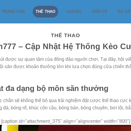
TRANG CHỦ
THỂ THAO
CASINO
BẮN CÁ
ĐÁ GÀ
THỂ THAO
n777 – Cập Nhật Hệ Thống Kèo 
t được sự quan tâm của đông đảo người chơi. Tại đây, hội viên
hội săn được khoản thưởng lớn khi lựa chọn đúng cửa chiến t
ật đa dạng bộ môn săn thưởng
 chắn sẽ không thể bỏ qua trải nghiệm đặt cược thể thao cực kỳ
đá, bóng rổ, khúc côn cầu, bóng bàn, bóng chuyền, bơi lội, 
[caption id="attachment_375" align="aligncenter" width="800"]