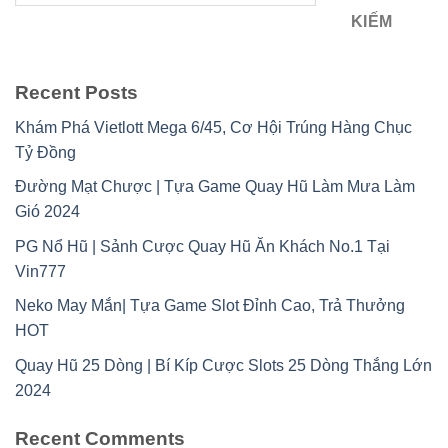
KIẾM
Recent Posts
Khám Phá Vietlott Mega 6/45, Cơ Hội Trúng Hàng Chục
Tỷ Đồng
Đường Mạt Chược | Tựa Game Quay Hũ Làm Mưa Làm
Gió 2024
PG Nổ Hũ | Sảnh Cược Quay Hũ Ăn Khách No.1 Tại
Vin777
Neko May Mắn| Tựa Game Slot Đỉnh Cao, Trả Thưởng
HOT
Quay Hũ 25 Dòng | Bí Kíp Cược Slots 25 Dòng Thắng Lớn
2024
Recent Comments