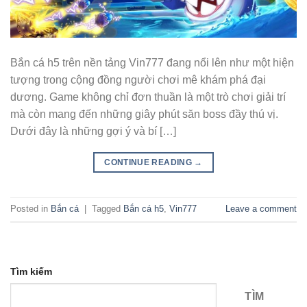
Bắn cá h5 trên nền tảng Vin777 đang nổi lên như một hiện
tượng trong cộng đồng người chơi mê khám phá đại
dương. Game không chỉ đơn thuần là một trò chơi giải trí
mà còn mang đến những giây phút săn boss đầy thú vị.
Dưới đây là những gợi ý và bí […]
CONTINUE READING
→
Posted in
Bắn cá
|
Tagged
Bắn cá h5
,
Vin777
Leave a comment
Tìm kiếm
TÌM