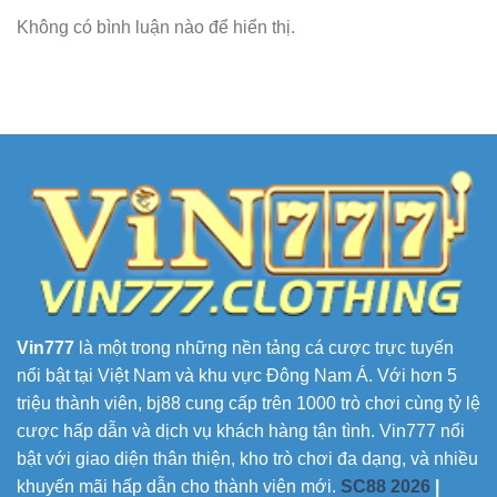
Không có bình luận nào để hiển thị.
Vin777
là một trong những nền tảng cá cược trực tuyến
nổi bật tại Việt Nam và khu vực Đông Nam Á. Với hơn 5
triệu thành viên, bj88 cung cấp trên 1000 trò chơi cùng tỷ lệ
cược hấp dẫn và dịch vụ khách hàng tận tình. Vin777 nổi
bật với giao diện thân thiện, kho trò chơi đa dạng, và nhiều
khuyến mãi hấp dẫn cho thành viên mới.
SC88 2026
|