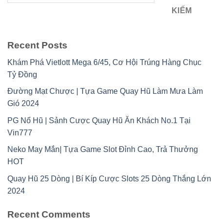
KIẾM
Recent Posts
Khám Phá Vietlott Mega 6/45, Cơ Hội Trúng Hàng Chục
Tỷ Đồng
Đường Mạt Chược | Tựa Game Quay Hũ Làm Mưa Làm
Gió 2024
PG Nổ Hũ | Sảnh Cược Quay Hũ Ăn Khách No.1 Tại
Vin777
Neko May Mắn| Tựa Game Slot Đỉnh Cao, Trả Thưởng
HOT
Quay Hũ 25 Dòng | Bí Kíp Cược Slots 25 Dòng Thắng Lớn
2024
Recent Comments