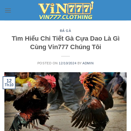
Skip
to
content
ĐÁ GÀ
Tìm Hiểu Chi Tiết Gà Cựa Dao Là Gì
Cùng Vin777 Chúng Tôi
POSTED ON
12/10/2024
BY
ADMIN
12
Th10