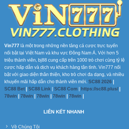
Vin777
là một trong những nền tảng cá cược trực tuyến
nổi bật tại Việt Nam và khu vực Đông Nam Á. Với hơn 5
triệu thành viên, bj88 cung cấp trên 1000 trò chơi cùng tỷ lệ
cược hấp dẫn và dịch vụ khách hàng tận tình. Vin777 nổi
bật với giao diện thân thiện, kho trò chơi đa dạng, và nhiều
khuyến mãi hấp dẫn cho thành viên mới.
SC88 2026
|
SC88 Bet
|
SC88 Link
|
SC88 Com
|
https://sc88.plus/
|
78win
|
78win
|
78win
|
78win
|
78win
|
LIÊN KẾT NHANH
Về Chúng Tôi