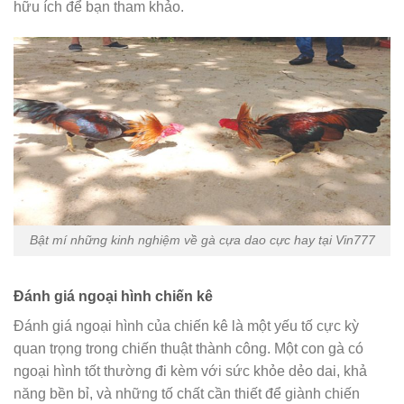
hữu ích để bạn tham khảo.
Bật mí những kinh nghiệm về gà cựa dao cực hay tại Vin777
Đánh giá ngoại hình chiến kê
Đánh giá ngoại hình của chiến kê là một yếu tố cực kỳ
quan trọng trong chiến thuật thành công. Một con gà có
ngoại hình tốt thường đi kèm với sức khỏe dẻo dai, khả
năng bền bỉ, và những tố chất cần thiết để giành chiến