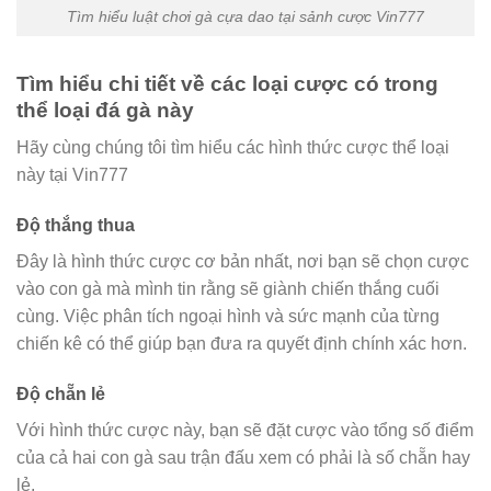
Tìm hiểu luật chơi gà cựa dao tại sảnh cược Vin777
Tìm hiểu chi tiết về các loại cược có trong
thể loại đá gà này
Hãy cùng chúng tôi tìm hiểu các hình thức cược thể loại
này tại Vin777
Độ thắng thua
Đây là hình thức cược cơ bản nhất, nơi bạn sẽ chọn cược
vào con gà mà mình tin rằng sẽ giành chiến thắng cuối
cùng. Việc phân tích ngoại hình và sức mạnh của từng
chiến kê có thể giúp bạn đưa ra quyết định chính xác hơn.
Độ chẵn lẻ
Với hình thức cược này, bạn sẽ đặt cược vào tổng số điểm
của cả hai con gà sau trận đấu xem có phải là số chẵn hay
lẻ.