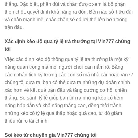
thắng. Đặc biệt, phần đùi và chân được xem là bộ phận
then chốt, quyết định khả năng ra đòn. Bên nào sở hữu đùi
và chân mạnh mẽ, chắc chắn sẽ có lợi thế lớn hơn trong
trận đấu.
Xác định kèo độ qua tỷ lệ trả thưởng tại Vin777 chúng
tôi
Việc xác định kèo độ thông qua tỷ lệ trả thưởng là một kỹ
năng quan trọng mà mọi người chơi cần nắm rõ. Bằng
cách phân tích kỹ lưỡng các con số mà nhà cái hoặc Vin77
chúng tôi đưa ra, bạn có thể đưa ra những dự đoán chính
xác hơn về kết quả trận đấu và tăng cường cơ hội chiến
thắng. So sánh tỷ lệ giúp bạn tìm ra những kèo có tiềm
năng hấp dẫn và khả năng thắng cao, đồng thời tránh
những kèo có tỷ lệ quá thấp hoặc quá cao, từ đó giảm
thiểu rủi ro tài chính.
Soi kèo từ chuyên gia Vin777 chúng tôi