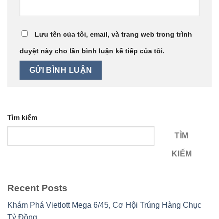
Lưu tên của tôi, email, và trang web trong trình
duyệt này cho lần bình luận kế tiếp của tôi.
Tìm kiếm
TÌM
KIẾM
Recent Posts
Khám Phá Vietlott Mega 6/45, Cơ Hội Trúng Hàng Chục
Tỷ Đồng